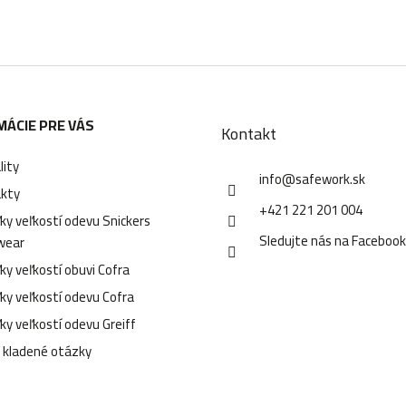
MÁCIE PRE VÁS
Kontakt
lity
info
@
safework.sk
kty
+421 221 201 004
ky veľkostí odevu Snickers
Sledujte nás na Faceboo
wear
ky veľkostí obuvi Cofra
ky veľkostí odevu Cofra
ky veľkostí odevu Greiff
 kladené otázky