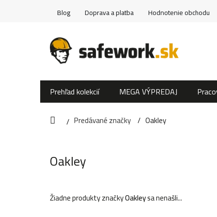
Prejsť
Blog
Doprava a platba
Hodnotenie obchodu
na
obsah
Prehľad kolekcií
MEGA VÝPREDAJ
Praco
Predávané značky
Oakley
Domov
Oakley
Žiadne produkty značky
Oakley
sa nenašli...