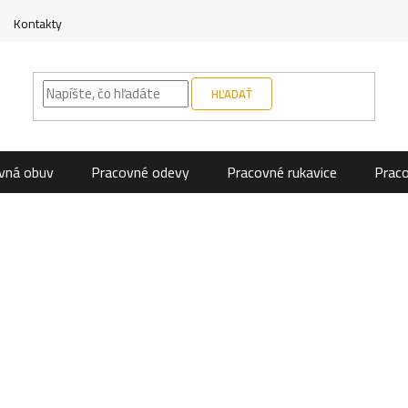
Kontakty
HĽADAŤ
vná obuv
Pracovné odevy
Pracovné rukavice
Prac