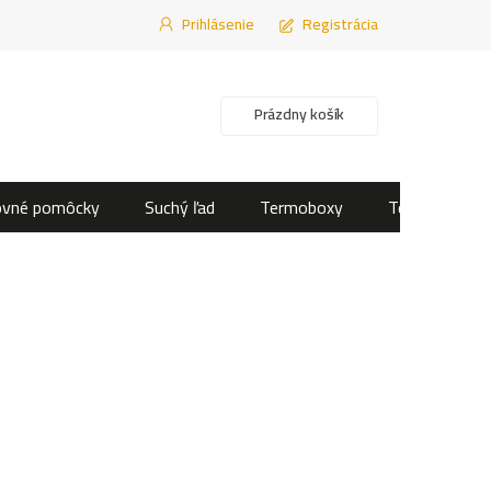
Prihlásenie
Registrácia
Nákupný košík
Prázdny košík
ovné pomôcky
Suchý ľad
Termoboxy
Termotašky