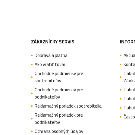
Z
á
ZÁKAZNÍCKY SERVIS
INFOR
p
Doprava a platba
Aktua
ä
Ako vrátiť tovar
Konta
t
Obchodné podmienky pre
Tabuľ
spotrebiteľov
Work
i
Obchodné podmienky pre
Tabuľ
e
podnikateľov
Tabuľ
Reklamačný poriadok spotrebitelia
Tabuľ
Reklamačný poriadok pre
Často
podnikateľov
Ochrana osobných údajov