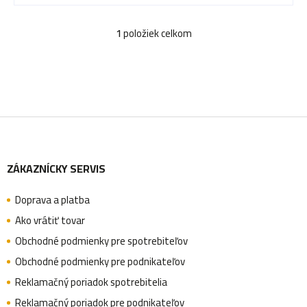
d
d
1
položiek celkom
O
u
u
v
l
k
k
á
Z
d
t
t
a
ZÁKAZNÍCKY SERVIS
á
c
o
o
Doprava a platba
i
p
Ako vrátiť tovar
e
Obchodné podmienky pre spotrebiteľov
v
v
p
ä
Obchodné podmienky pre podnikateľov
r
Reklamačný poriadok spotrebitelia
v
Reklamačný poriadok pre podnikateľov