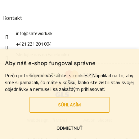
Kontakt
info
@
safework.sk
+421 221 201 004
Sledujte nás na Facebooku
Aby náš e-shop fungoval správne
Prečo potrebujeme váš súhlas s cookies? Napríklad na to, aby
sme si pamätali, čo máte v košiku, ľahko ste zistili stav svojej
objednávky a nemuseli sa zakaždým prihlasovať.
SÚHLASÍM
Webdesign:
Jiří Mareš
Vytvoril Shoptet
ODMIETNUŤ