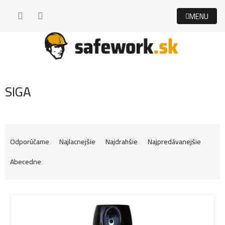
Prejsť
na
obsah
SIGA
R
Odporúčame
Najlacnejšie
Najdrahšie
Najpredávanejšie
Abecedne
a
V
d