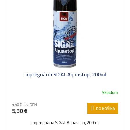
ý
e
p
n
i
i
s
e
Impregnácia SIGAL Aquastop, 200ml
p
p
Skladom
r
r
4,40 € bez DPH
DO KOŠÍKA
5,30 €
o
o
Impregnácia SIGAL Aquastop, 200ml