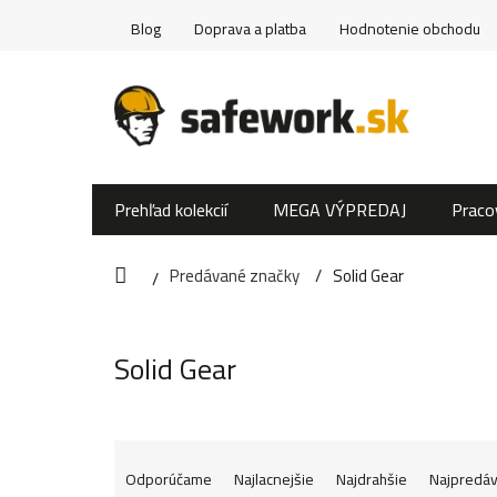
Prejsť
Blog
Doprava a platba
Hodnotenie obchodu
na
obsah
Prehľad kolekcií
MEGA VÝPREDAJ
Praco
Predávané značky
Solid Gear
Domov
Solid Gear
R
Odporúčame
Najlacnejšie
Najdrahšie
Najpredáv