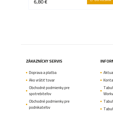
6,80 €
t
o
o
v
v
Z
á
ZÁKAZNÍCKY SERVIS
INFOR
p
Doprava a platba
Aktua
ä
Ako vrátiť tovar
Konta
t
Obchodné podmienky pre
Tabuľ
spotrebiteľov
Work
i
Obchodné podmienky pre
Tabuľ
e
podnikateľov
Tabuľ