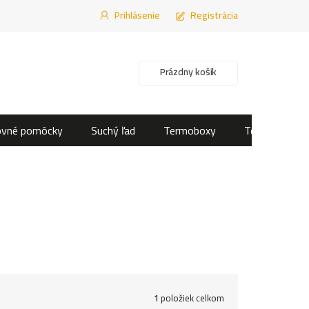
Prihlásenie
Registrácia
Nákupný košík
Prázdny košík
ovné pomôcky
Suchý ľad
Termoboxy
Termotašky
1
položiek celkom