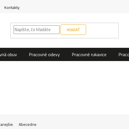
Kontakty
HĽADAŤ
vná obuv
Pracovné odevy
Pracovné rukavice
Prac
anejšie
Abecedne