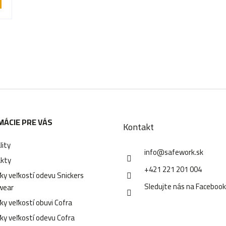
O
v
l
á
d
MÁCIE PRE VÁS
a
Kontakt
c
lity
info
@
safework.sk
i
kty
+421 221 201 004
e
ky veľkostí odevu Snickers
Sledujte nás na Faceboo
wear
p
ky veľkostí obuvi Cofra
r
ky veľkostí odevu Cofra
v