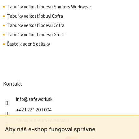
u
Tabuľky veľkostí odevu Snickers Workwear
Tabuľky veľkostí obuvi Cofra
Tabuľky veľkostí odevu Cofra
Tabuľky veľkostí odevu Greiff
Často kladené otázky
Kontakt
info
@
safework.sk
+421 221 201 004
Sledujte nás na Facebooku
Aby náš e-shop fungoval správne