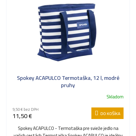
ý
e
p
n
i
i
s
e
Spokey ACAPULCO Termotaška, 12 l, modré
p
p
pruhy
Skladom
r
r
9,50 € bez DPH
DO KOŠÍKA
11,50 €
o
o
Spokey ACAPULCO - Termotaška pre svieže jedlo na
vašich cestách Termotaška Spokey ACAPULCO je ideálny