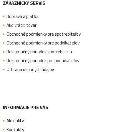
ZÁKAZNÍCKY SERVIS
á
c
Doprava a platba
i
p
Ako vrátiť tovar
e
Obchodné podmienky pre spotrebiteľov
p
ä
Obchodné podmienky pre podnikateľov
r
Reklamačný poriadok spotrebitelia
v
Reklamačný poriadok pre podnikateľov
t
k
Ochrana osobných údajov
y
i
v
ý
e
p
INFORMÁCIE PRE VÁS
i
Aktuality
s
Kontakty