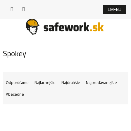
Prejsť
na
obsah
Spokey
R
Odporúčame
Najlacnejšie
Najdrahšie
Najpredávanejšie
Abecedne
a
V
d