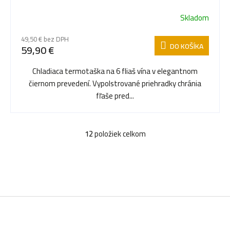
Skladom
49,50 € bez DPH
DO KOŠÍKA
59,90 €
Chladiaca termotaška na 6 fliaš vína v elegantnom
čiernom prevedení. Vypolstrované priehradky chránia
fľaše pred...
12
položiek celkom
O
v
l
á
Z
d
a