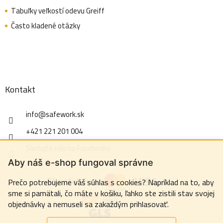
Tabuľky veľkostí odevu Greiff
Často kladené otázky
Kontakt
info
@
safework.sk
+421 221 201 004
Sledujte nás na Facebooku
Aby náš e-shop fungoval správne
Prečo potrebujeme váš súhlas s cookies? Napríklad na to, aby
sme si pamätali, čo máte v košiku, ľahko ste zistili stav svojej
objednávky a nemuseli sa zakaždým prihlasovať.