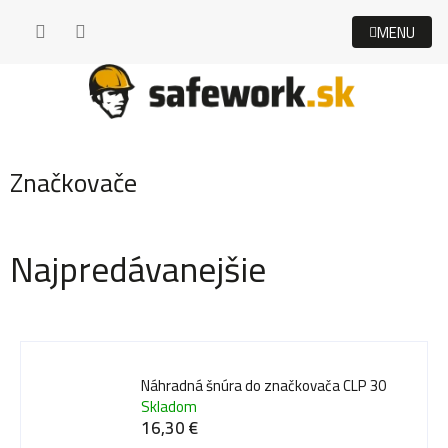
Prejsť
na
obsah
Značkovače
Najpredávanejšie
Náhradná šnúra do značkovača CLP 30
Skladom
16,30 €