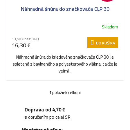
Náhradná šnúra do značkovača CLP 30
t
p
Skladom
o
Priemerné
r
hodnotenie
13,50 € bez DPH
produktu
DO KOŠÍKA
16,30 €
v
je
o
5,0
Náhradná šnúra do kriedového značkovača CLP 30. Je
z
spletená z bavlneného a polyesterového vlákna, takže je
5
d
veľmi...
hviezdičiek.
u
1
položiek celkom
O
v
Doprava od 4,70 €
k
l
s doručením po celej SR
á
Množstevné zľavy