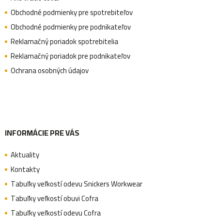
p
Obchodné podmienky pre spotrebiteľov
s
ä
Obchodné podmienky pre podnikateľov
u
Reklamačný poriadok spotrebitelia
Reklamačný poriadok pre podnikateľov
t
Ochrana osobných údajov
i
e
INFORMÁCIE PRE VÁS
Aktuality
Kontakty
Tabuľky veľkostí odevu Snickers Workwear
Tabuľky veľkostí obuvi Cofra
Tabuľky veľkostí odevu Cofra