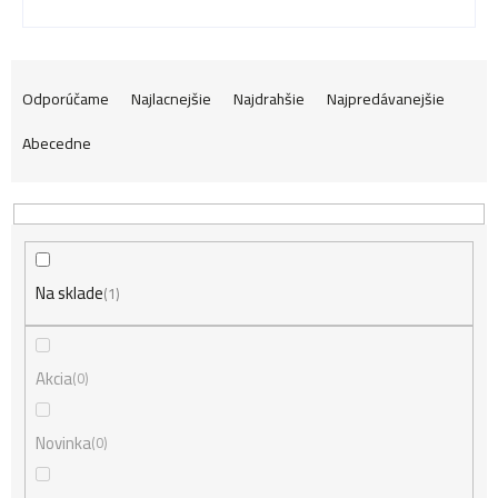
R
Odporúčame
Najlacnejšie
Najdrahšie
Najpredávanejšie
Abecedne
a
d
Na sklade
e
1
n
Akcia
0
i
Novinka
0