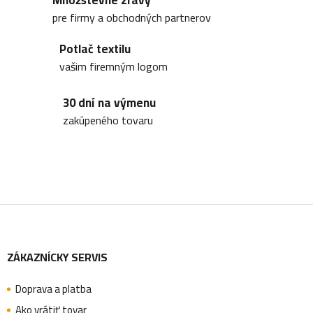
t
d
pre firmy a obchodných partnerov
a
o
Potlač textilu
c
vašim firemným logom
i
v
30 dní na výmenu
e
zakúpeného tovaru
p
r
v
k
Z
y
v
ZÁKAZNÍCKY SERVIS
á
ý
p
Doprava a platba
Ako vrátiť tovar
i