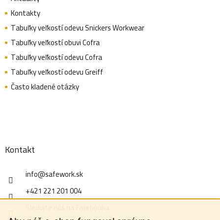
Kontakty
Tabuľky veľkostí odevu Snickers Workwear
Tabuľky veľkostí obuvi Cofra
Tabuľky veľkostí odevu Cofra
Tabuľky veľkostí odevu Greiff
Často kladené otázky
Kontakt
info
@
safework.sk
+421 221 201 004
Sledujte nás na Facebooku