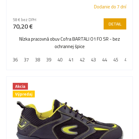
Dodanie do 7 dní
r
58 € bez DPH
DETAIL
70,20 €
o
Nízka pracovná obuv Cofra BARTALI O1 FO SR - bez
ochrannej špice
d
36
37
38
39
40
41
42
43
44
45
46
4
u
Akcia
k
Výpredaj
t