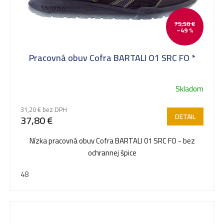
o
75,50 €
v
–49 %
Pracovná obuv Cofra BARTALI O1 SRC FO *
Skladom
31,20 € bez DPH
DETAIL
37,80 €
Nízka pracovná obuv Cofra BARTALI 01 SRC FO - bez
ochrannej špice
48