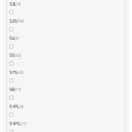
S3L
9
S3S
90
S4
3
S5
32
S7S
45
SB
11
S1PL
6
S1PS
21