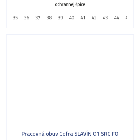
ochrannej špice
35
36
37
38
39
40
41
42
43
44
45
4
Pracovná obuv Cofra SLAVÍN O1 SRC FO