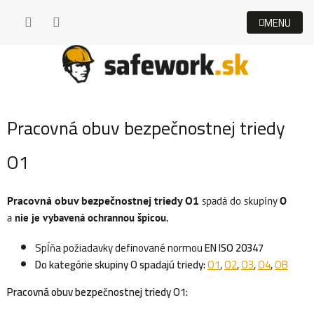
Prejsť
na
obsah
Pracovná obuv bezpečnostnej triedy
O1
Pracovná obuv bezpečnostnej triedy O1
spadá do skupiny
O
a
nie je vybavená ochrannou špicou.
Spĺňa požiadavky definované normou
EN ISO 20347
Do kategórie skupiny O spadajú triedy:
O1
,
O2
,
O3
,
O4
,
OB
Pracovná obuv bezpečnostnej triedy O1: