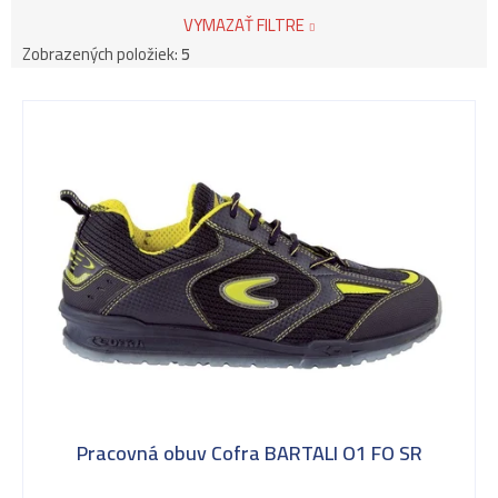
VYMAZAŤ FILTRE
Zobrazených položiek:
5
V
ý
p
i
s
Pracovná obuv Cofra BARTALI O1 FO SR
p