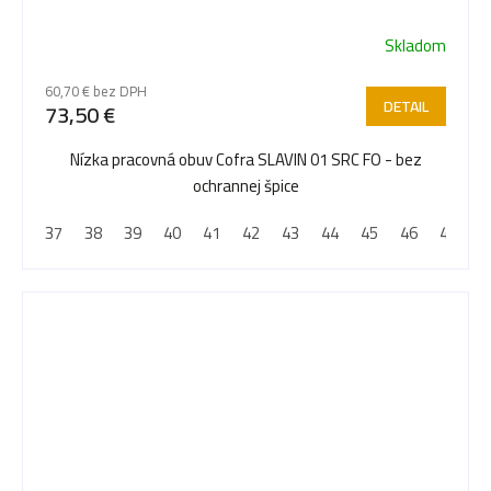
Skladom
60,70 € bez DPH
DETAIL
73,50 €
Nízka pracovná obuv Cofra SLAVIN 01 SRC FO - bez
ochrannej špice
37
38
39
40
41
42
43
44
45
46
47