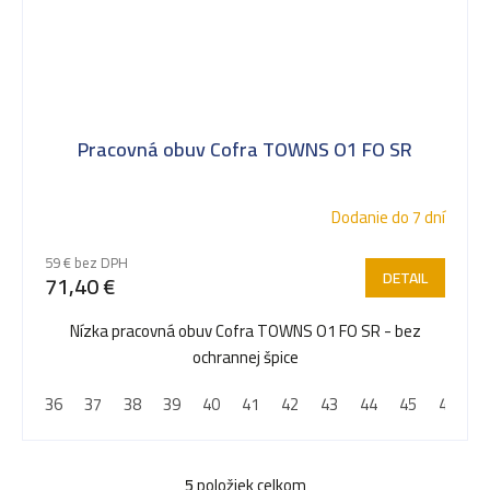
Pracovná obuv Cofra TOWNS O1 FO SR
Dodanie do 7 dní
59 € bez DPH
DETAIL
71,40 €
Nízka pracovná obuv Cofra TOWNS O1 FO SR - bez
ochrannej špice
36
37
38
39
40
41
42
43
44
45
46
4
5
položiek celkom