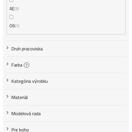
AE
3
O6
1
Druh pracoviska
Farba
?
Kategória výrobku
Materiál
Modelová rada
Pre koho