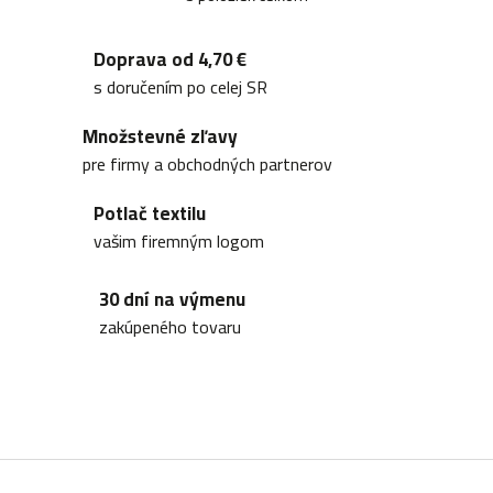
O
v
Doprava od 4,70 €
l
s doručením po celej SR
á
Množstevné zľavy
d
pre firmy a obchodných partnerov
a
Potlač textilu
c
vašim firemným logom
i
30 dní na výmenu
e
zakúpeného tovaru
p
r
v
k
y