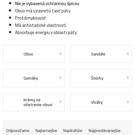
Nie je vybavená ochrannou špicou
Obuv má uzavretú časť päty
Protišmykovosť
Má antistatické vlastnosti
Absorbuje energiu v oblasti päty
Obuv
Sandále
Gumáky
Šnúrky
Krémy na
Vložky
ošetrenie obuvi
R
Odporúčame
Najlacnejšie
Najdrahšie
Najpredávanejšie