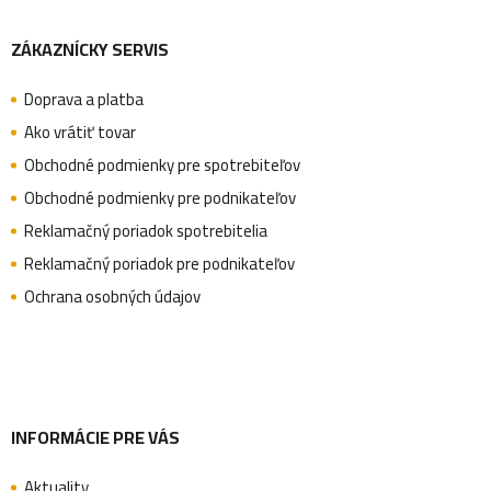
Z
v
ZÁKAZNÍCKY SERVIS
á
ý
p
Doprava a platba
p
Ako vrátiť tovar
i
Obchodné podmienky pre spotrebiteľov
s
ä
Obchodné podmienky pre podnikateľov
u
Reklamačný poriadok spotrebitelia
Reklamačný poriadok pre podnikateľov
t
Ochrana osobných údajov
i
e
INFORMÁCIE PRE VÁS
Aktuality