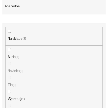
Abecedne
a
d
Na sklade
e
3
n
Akcia
1
i
Novinka
0
Tip
0
e
Výpredaj
1
p