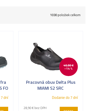
1030
položiek celkom
40,80 €
–14 %
fra
Pracovná obuv Delta Plus
S FO
MIAMI S2 SRC
 7 dní
Dodanie do 7 dní
28,90 € bez DPH