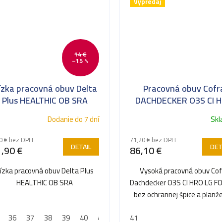
Výpredaj
14 €
–15 %
ízka pracovná obuv Delta
Pracovná obuv Cofr
Plus HEALTHIC OB SRA
DACHDECKER O3S CI 
LG FO SR*
Dodanie do 7 dní
Sk
0 € bez DPH
71,20 € bez DPH
DETAIL
DET
,90 €
86,10 €
ízka pracovná obuv Delta Plus
Vysoká pracovná obuv Cof
HEALTHIC OB SRA
Dachdecker O3S CI HRO LG FO
bez ochrannej špice a planž
proti prepichnutiu
36
37
38
39
40
41
42
41
43
44
45
46
47