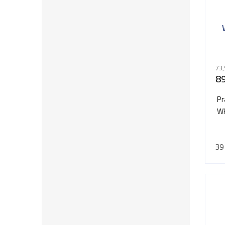
73,
89
Pr
WH
p
39