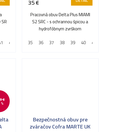
AIL
DETAIL
35 €
a
Pracovná obuv Delta Plus MIAMI
O SR
S2 SRC - s ochrannou špicou a
hydrofóbnym zvrškom
41
42
43
35
44
36
45
37
46
38
47
39
48
40
41
42
43
44
0 €
 %
elta
Bezpečnostná obuv pre
A
zváračov Cofra MARTE UK