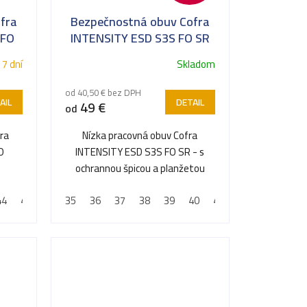
fra
Bezpečnostná obuv Cofra
 FO
INTENSITY ESD S3S FO SR
ltéry
 7 dní
Skladom
od 40,50 € bez DPH
AIL
DETAIL
49 €
od
ra
Nízka pracovná obuv Cofra
O
INTENSITY ESD S3S FO SR - s
ochrannou špicou a planžetou
proti prepichnutiu
44
45
46
35
47
36
48
37
38
39
40
41
42
43
44