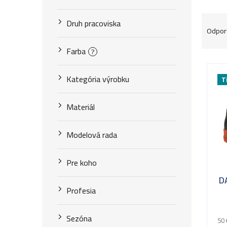
R
Druh pracoviska
Odpor
a
Farba
?
d
V
e
Kategória výrobku
T
ý
n
p
Materiál
i
i
e
Modelová rada
s
p
p
Pre koho
r
r
D
o
Profesia
o
d
d
Sezóna
50 