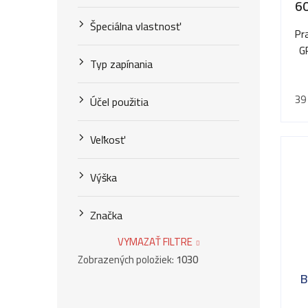
u
60
u
k
Špeciálna vlastnosť
Pr
k
t
G
t
Typ zapínania
o
o
39
v
Účel použitia
v
Veľkosť
Výška
Značka
VYMAZAŤ FILTRE
Zobrazených položiek:
1030
B