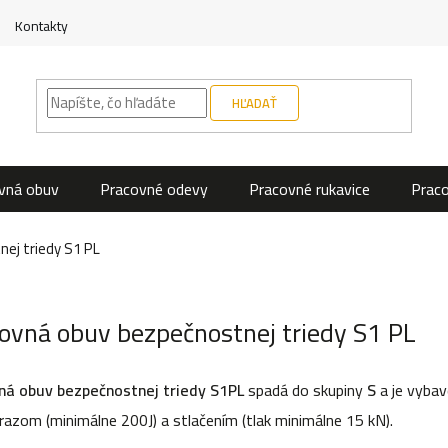
Kontakty
HĽADAŤ
vná obuv
Pracovné odevy
Pracovné rukavice
Prac
ej triedy S1 PL
ovná obuv bezpečnostnej triedy S1 PL
ná obuv bezpečnostnej triedy S1PL
spadá do skupiny
S
a
je vybav
razom (minimálne 200J) a stlačením (tlak minimálne 15 kN).