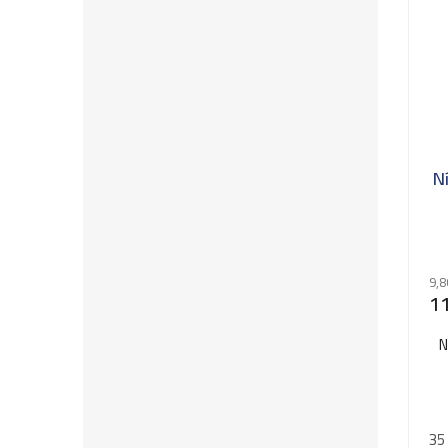
N
9,8
11
N
35