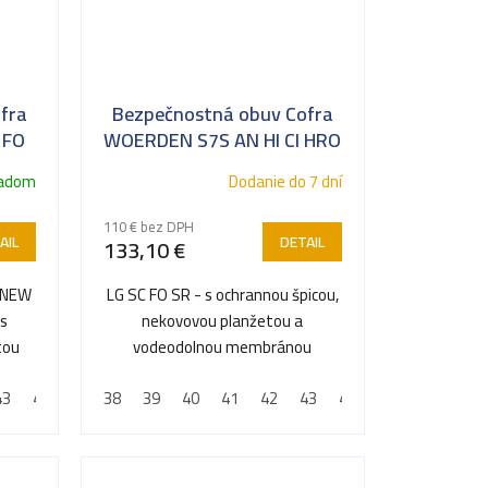
fra
Bezpečnostná obuv Cofra
 FO
WOERDEN S7S AN HI CI HRO
LG SC FO SR
ladom
Dodanie do 7 dní
110 € bez DPH
AIL
DETAIL
133,10 €
a NEW
LG SC FO SR - s ochrannou špicou,
 s
nekovovou planžetou a
tou
vodeodolnou membránou
43
44
45
38
46
39
47
40
48
41
42
43
44
45
46
47