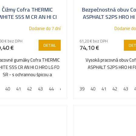
Čižmy Cofra THERMIC
Bezpečnostná obuv Co
WHITE S5S M CR AN HI CI
ASPHALT S2PS HRO HI
HRO LG FO SR
Pracovní obuv pro asfa
Dodanie do 7 dní
Dodanie do
90 € bez DPH
61,20 € bez DPH
DETAIL
DET
,40 €
74,10 €
acovné gumáky Cofra THERMIC
Vysoká pracovná obuv Cof
ITE S5S CR AN HI CI HRO LG FO
ASPHALT S2PS HRO HI F
SR - s ochrannou špicou a
lanžetou proti prepichnutiu,...
40
41
42
43
44
45
46
39
47
40
48
41
42
43