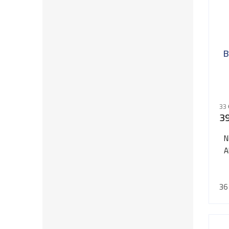
B
33 
39
N
A
36