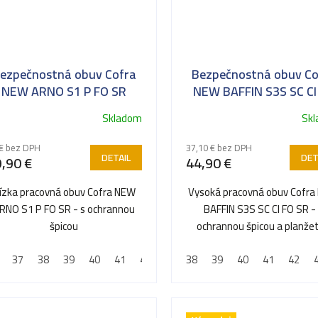
ezpečnostná obuv Cofra
Bezpečnostná obuv Co
NEW ARNO S1 P FO SR
NEW BAFFIN S3S SC CI
SR
Skladom
Sk
€ bez DPH
37,10 € bez DPH
DETAIL
DET
,90 €
44,90 €
ízka pracovná obuv Cofra NEW
Vysoká pracovná obuv Cofr
RNO S1 P FO SR - s ochrannou
BAFFIN S3S SC CI FO SR -
špicou
ochrannou špicou a planže
proti prepichnutiu
37
38
39
40
41
42
43
38
44
39
45
40
46
41
47
42
48