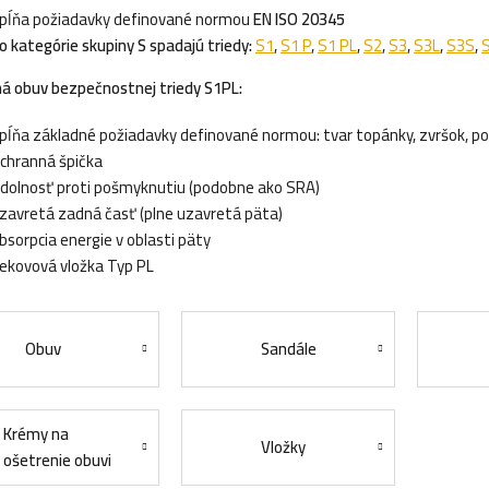
pĺňa požiadavky definované normou
EN ISO 20345
o kategórie skupiny S spadajú triedy:
S1
,
S1 P
,
S1 PL
,
S2
,
S3
,
S3L
,
S3S
,
á obuv bezpečnostnej triedy S1PL:
pĺňa základné požiadavky definované normou: tvar topánky, zvršok, po
chranná špička
dolnosť proti pošmyknutiu (podobne ako SRA)
zavretá zadná časť (plne uzavretá päta)
bsorpcia energie v oblasti päty
ekovová vložka Typ PL
Obuv
Sandále
Krémy na
Vložky
ošetrenie obuvi