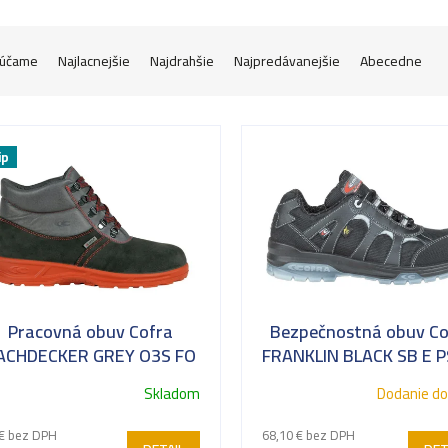
účame
Najlacnejšie
Najdrahšie
Najpredávanejšie
Abecedne
ip
Pracovná obuv Cofra
Bezpečnostná obuv Co
ACHDECKER GREY O3S FO
FRANKLIN BLACK SB E P
SR
Pokrývačská obuv
SR
Skladom
Dodanie do
€ bez DPH
68,10 € bez DPH