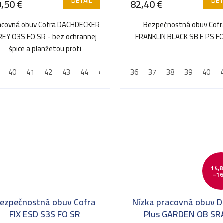
DETAIL
DET
,50 €
82,40 €
acovná obuv Cofra DACHDECKER
Bezpečnostná obuv Cofr
REY O3S FO SR - bez ochrannej
FRANKLIN BLACK SB E PS F
špice a planžetou proti
prepichnutiu
40
41
42
43
44
45
46
36
47
37
48
38
39
40
14,8
–16
ezpečnostná obuv Cofra
Nízka pracovná obuv D
FIX ESD S3S FO SR
Plus GARDEN OB SR