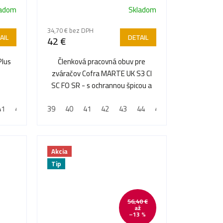
S3 CI SC FO SR
ladom
Skladom
34,70 € bez DPH
AIL
DETAIL
42 €
Plus
Členková pracovná obuv pre
zváračov Cofra MARTE UK S3 CI
SC FO SR - s ochrannou špicou a
planžetou proti prepichnutiu
41
42
43
39
44
40
45
41
46
42
47
43
44
45
46
47
Akcia
Tip
56,40 €
až
–13 %