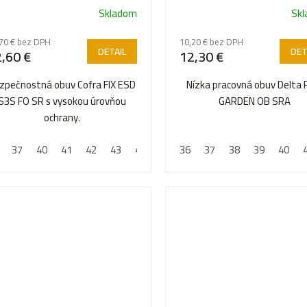
Skladom
Sk
Priemerné
hodnotenie
70 € bez DPH
10,20 € bez DPH
produktu
DETAIL
DET
,60 €
12,30 €
je
5,0
zpečnostná obuv Cofra FIX ESD
Nízka pracovná obuv Delta 
z
S3S FO SR s vysokou úrovňou
GARDEN OB SRA
5
ochrany.
hviezdičiek.
37
40
41
42
43
44
45
36
46
37
47
38
48
39
40