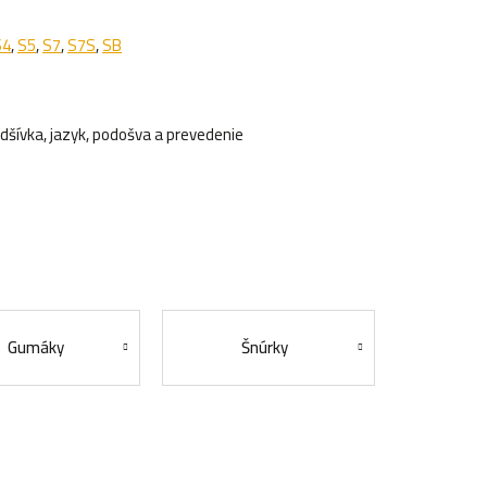
S4
,
S5
,
S7
,
S7S
,
SB
dšívka, jazyk, podošva a prevedenie
Gumáky
Šnúrky