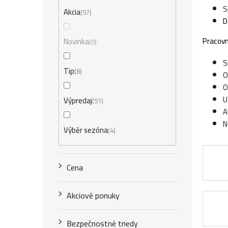
ý
S
Akcia
57
D
p
a
Pracovn
Novinka
0
n
S
Tip
8
O
e
O
l
U
Výpredaj
51
A
N
Výběr sezóna
4
Cena
Akciové ponuky
Bezpečnostné triedy