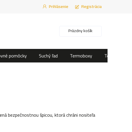
Prihlásenie
Registrácia
Nákupný košík
Prázdny košík
ovné pomôcky
Suchý ľad
Termoboxy
Termotašky
ená bezpečnostnou špicou, ktorá chráni nositeľa