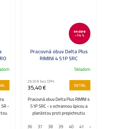
41,60 €
–14 %
a
Pracovná obuv Delta Plus
HRO
RIMINI 4 S1P SRC
ladom
Skladom
29,30 € bez DPH
AIL
DETAIL
35,40 €
ra
Pracovná obuv Delta Plus RIMINI 4
 SR -
S1P SRC - s ochrannou špicou a
etou
planžetou proti prepichnutiu
36
37
38
39
40
41
42
43
44
45