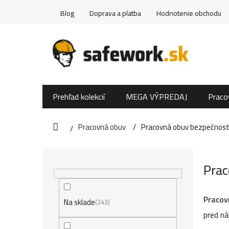
Prejsť
Blog
Doprava a platba
Hodnotenie obchodu
na
obsah
Prehľad kolekcií
MEGA VÝPREDAJ
Praco
Pracovná obuv
Pracovná obuv bezpečnostn
Domov
B
Prac
o
č
Pracov
Na sklade
243
n
pred ná