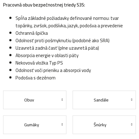
Pracovná obuv bezpečnostnej triedy S3S:
Spĺňa základné požiadavky definované normou: tvar
topánky, zvršok, podšívka, jazyk, podošva a prevedenie
Ochranná špička
Odolnosť proti pošmyknutiu (podobné ako SRA)
Uzavretá zadná časť (plne uzavretá päta)
Absorpcia energie v oblasti päty
Nekovová vložka Typ PS
Odolnosť voči prieniku a absorpcii vody
Podošva s dezénom
Obuv
Sandále
Gumáky
Šnúrky