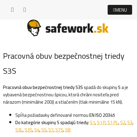
Prejsť
na
obsah
Pracovná obuv bezpečnostnej triedy
S3S
Pracovná obuv bezpečnostnej triedy S3S
spadá do skupiny
S
a
je
vybavená bezpečnostnou špicou, ktorá chráni nositeľa pred
nárazom (minimálne 200J) a stlačením (tlak minimálne 15 kN).
Spĺňa požiadavky definované normou
EN ISO 20345
Do kategórie skupiny S spadajú triedy:
S1
,
S1 P
,
S1 PL
,
S2
,
S3
,
S3L
,
S3S
,
S4
,
S5
,
S7
,
S7S
,
SB