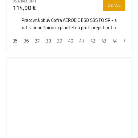
95 € bez DPH
DETAIL
114,90 €
Pracovná obuv Cofra AEROBIC ESD S3S FO SR - s
ochrannou špicou a planžetou proti prepichnutiu
35
36
37
38
39
40
41
42
43
44
45
4