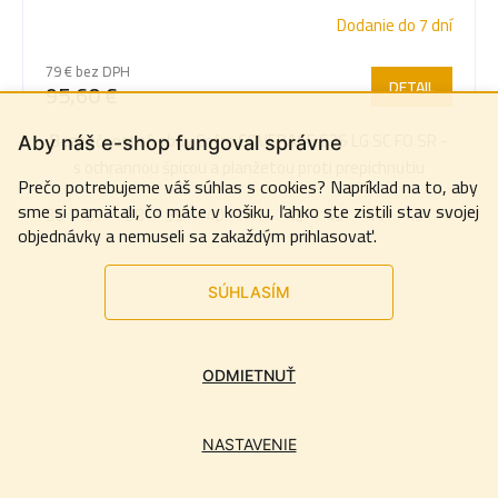
Dodanie do 7 dní
79 € bez DPH
DETAIL
95,60 €
Bezpečnostná obuv Cofra COVERAGE S3S LG SC FO SR -
Aby náš e-shop fungoval správne
s ochrannou špicou a planžetou proti prepichnutiu
Prečo potrebujeme váš súhlas s cookies? Napríklad na to, aby
sme si pamätali, čo máte v košiku, ľahko ste zistili stav svojej
36
37
38
39
40
41
42
43
44
45
46
4
objednávky a nemuseli sa zakaždým prihlasovať.
SÚHLASÍM
ODMIETNUŤ
NASTAVENIE