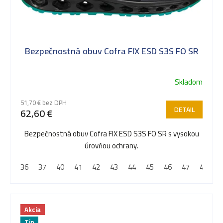
i
s
Bezpečnostná obuv Cofra FIX ESD S3S FO SR
p
Skladom
r
51,70 € bez DPH
DETAIL
62,60 €
o
Bezpečnostná obuv Cofra FIX ESD S3S FO SR s vysokou
úrovňou ochrany.
d
36
37
40
41
42
43
44
45
46
47
48
u
Akcia
Tip