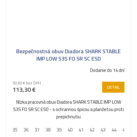
Bezpečnostná obuv Diadora SHARK STABLE
IMP LOW S3S FO SR SC ESD
Dodanie do 14 dní
93,60 € bez DPH
DETAIL
113,30 €
Nízka pracovná obuv Diadora SHARK STABLE IMP LOW
S3S FO SR SC ESD - s ochrannou špicou a planžetou proti
prepichnutiu
35
36
37
38
39
40
41
42
43
44
45
4