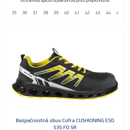
ochrannou špicou a planžetou proti prepichnutiu
35
36
37
38
39
40
41
42
43
44
45
4
Bezpečnostná obuv Cofra CUSHIONING ESD
S3S FO SR