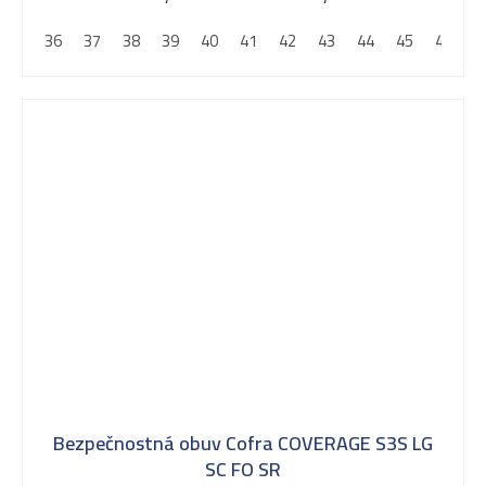
36
37
38
39
40
41
42
43
44
45
46
4
Bezpečnostná obuv Cofra COVERAGE S3S LG
SC FO SR