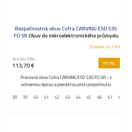
Bezpečnostná obuv Cofra CARVING ESD S3S
FO SR
Obuv do mikroelektronického průmyslu
Dodanie do 7 dní
94 € bez DPH
DETAIL
113,70 €
Pracovná obuv Cofra CARVING ESD S3S FO SR - s
ochrannou špicou a planžetou proti prepichnutiu
38
39
40
41
42
43
44
45
46
47
48