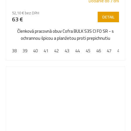
Dodanie do 7 dní
52,10 € bez DPH
DETAIL
63 €
Členková pracovná obuv Cofra BULK S3S CI FO SR - s
ochrannou špicou a planžetou proti prepichnutiu
38
39
40
41
42
43
44
45
46
47
48