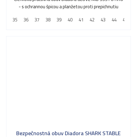
- s ochrannou špicou a planžetou proti prepichnutiu
35
36
37
38
39
40
41
42
43
44
45
4
Bezpečnostná obuv Diadora SHARK STABLE