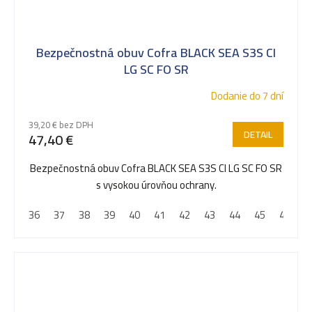
Bezpečnostná obuv Cofra BLACK SEA S3S CI
LG SC FO SR
Dodanie do 7 dní
39,20 € bez DPH
DETAIL
47,40 €
Bezpečnostná obuv Cofra BLACK SEA S3S CI LG SC FO SR
s vysokou úrovňou ochrany.
36
37
38
39
40
41
42
43
44
45
46
4