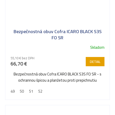
Bezpečnostná obuv Cofra ICARO BLACK S3S
FO SR
Skladom
55,10 € bez DPH
DETAIL
66,70 €
Bezpečnostná obuv Cofra ICARO BLACK S3S FO SR - s
ochrannou špicou a planžetou proti prepichnutiu
49
50
51
52