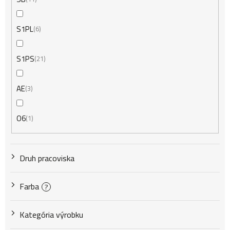
S1PL
6
S1PS
21
AE
3
O6
1
Druh pracoviska
Farba
?
Kategória výrobku