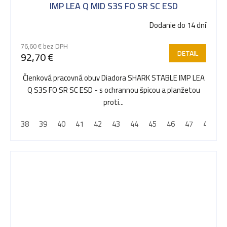
IMP LEA Q MID S3S FO SR SC ESD
Dodanie do 14 dní
76,60 € bez DPH
DETAIL
92,70 €
Členková pracovná obuv Diadora SHARK STABLE IMP LEA
Q S3S FO SR SC ESD - s ochrannou špicou a planžetou
proti...
38
39
40
41
42
43
44
45
46
47
48