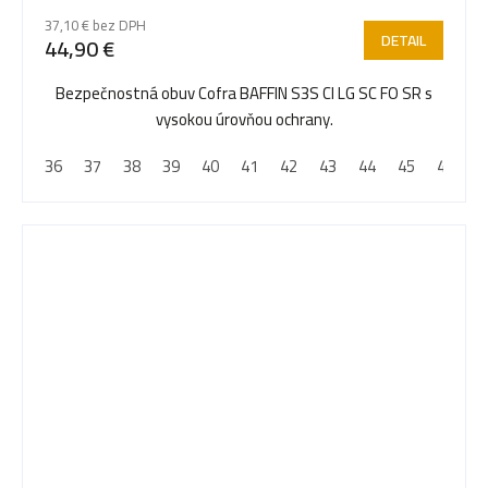
37,10 € bez DPH
DETAIL
44,90 €
Bezpečnostná obuv Cofra BAFFIN S3S CI LG SC FO SR s
vysokou úrovňou ochrany.
36
37
38
39
40
41
42
43
44
45
46
4