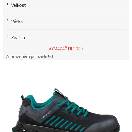
Veľkosť
Výška
Značka
VYMAZAŤ FILTRE
Zobrazených položiek:
90
V
ý
p