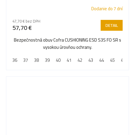
Dodanie do 7 dní
47,70 € bez DPH
DETAIL
57,70 €
Bezpečnostná obuv Cofra CUSHIONING ESD S3S FO SR s
vysokou úrovňou ochrany.
36
37
38
39
40
41
42
43
44
45
46
4