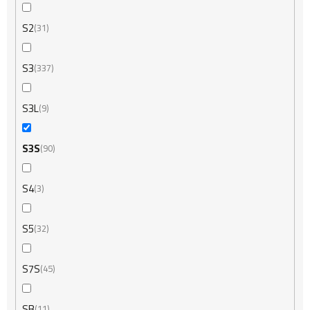
S2
31
S3
337
S3L
9
S3S
90
S4
3
S5
32
S7S
45
SB
11