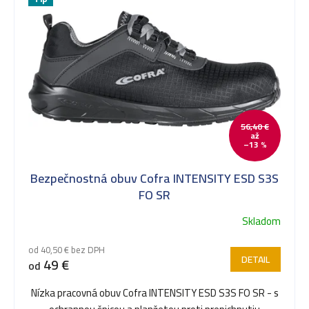
k
t
o
56,40 €
v
až
–13 %
Bezpečnostná obuv Cofra INTENSITY ESD S3S
FO SR
Skladom
od 40,50 € bez DPH
DETAIL
49 €
od
Nízka pracovná obuv Cofra INTENSITY ESD S3S FO SR - s