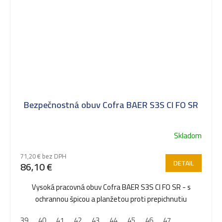
Bezpečnostná obuv Cofra BAER S3S CI FO SR
Skladom
71,20 € bez DPH
DETAIL
86,10 €
Vysoká pracovná obuv Cofra BAER S3S CI FO SR - s
ochrannou špicou a planžetou proti prepichnutiu
39
40
41
42
43
44
45
46
47