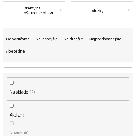
Krémy na
Vložky
ošetrenie obuvi
R
Odporúčame
Najlacnejšie
Najdrahšie
Najpredávanejšie
Abecedne
a
d
Na sklade
e
12
n
Akcia
1
Novinka
0