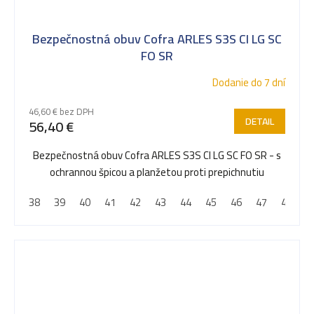
Bezpečnostná obuv Cofra ARLES S3S CI LG SC
FO SR
Dodanie do 7 dní
46,60 € bez DPH
DETAIL
56,40 €
Bezpečnostná obuv Cofra ARLES S3S CI LG SC FO SR - s
ochrannou špicou a planžetou proti prepichnutiu
38
39
40
41
42
43
44
45
46
47
48