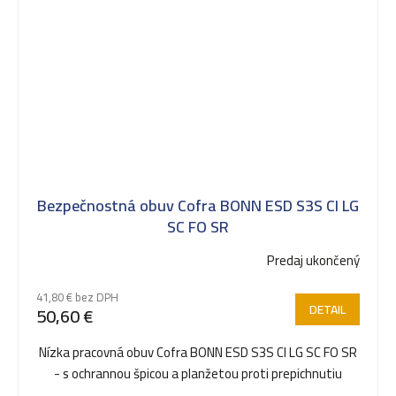
Bezpečnostná obuv Cofra BONN ESD S3S CI LG
SC FO SR
Predaj ukončený
41,80 € bez DPH
DETAIL
50,60 €
Nízka pracovná obuv Cofra BONN ESD S3S CI LG SC FO SR
- s ochrannou špicou a planžetou proti prepichnutiu