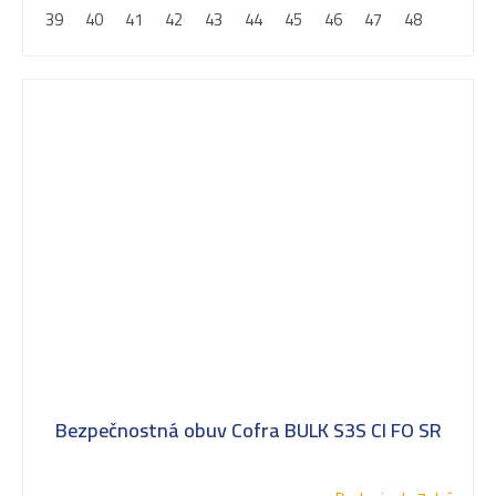
39
40
41
42
43
44
45
46
47
48
Bezpečnostná obuv Cofra BULK S3S CI FO SR